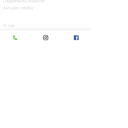
Objednávka krabiček
Aktuální MENU
UŽITEČNÉ ODKAZY
O nás
Ceník
Krabičky
Galerie
Kontakt
Podmínky
GDPR a Cookies
Obchodní podmínky
Kam rozvážíme?
Duchcov, Háj, Košťany, Hrob, Osek,
Teplice, Krupka, Dubí, Bílina,
Kostomlaty, Bžany, Chlumec,
Hudcov, Most, Ústí nad Labem
Rozvoz